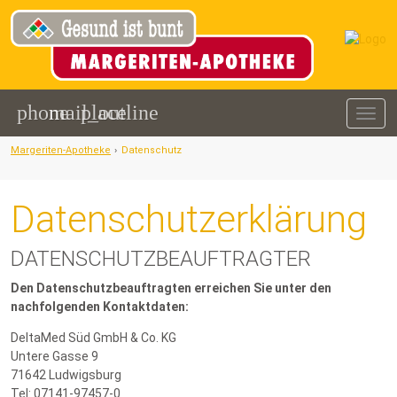
phone
mail_outline
place
Togg
navig
Margeriten-Apotheke
›
Datenschutz
Datenschutzerklärung
DATENSCHUTZBEAUFTRAGTER
Den Datenschutzbeauftragten erreichen Sie unter den
nachfolgenden Kontaktdaten:
DeltaMed Süd GmbH & Co. KG
Untere Gasse 9
71642 Ludwigsburg
Tel: 07141-97457-0