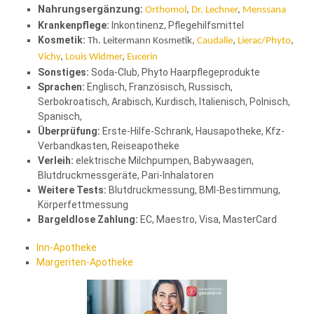
Nahrungsergänzung:
Orthomol
,
Dr. Lechner
,
Menssana
Krankenpflege:
Inkontinenz, Pflegehilfsmittel
Kosmetik:
Th. Leitermann Kosmetik,
Caudalie
,
Lierac/Phyto
,
Vichy
,
Louis Widmer
,
Eucerin
Sonstiges:
Soda-Club, Phyto Haarpflegeprodukte
Sprachen:
Englisch, Französisch, Russisch,
Serbokroatisch, Arabisch, Kurdisch, Italienisch, Polnisch,
Spanisch,
Überprüfung:
Erste-Hilfe-Schrank, Hausapotheke, Kfz-
Verbandkasten, Reiseapotheke
Verleih:
elektrische Milchpumpen, Babywaagen,
Blutdruckmessgeräte, Pari-Inhalatoren
Weitere Tests:
Blutdruckmessung, BMI-Bestimmung,
Körperfettmessung
Bargeldlose Zahlung:
EC, Maestro, Visa, MasterCard
Inn-Apotheke
Margeriten-Apotheke