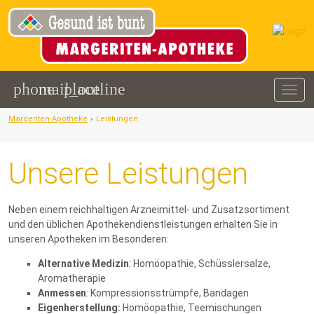
phone
mail_outline
place
Togg
navig
Margeriten-Apotheke
›
Leistungen
Unsere Leistungen
Neben einem reichhaltigen Arzneimittel- und Zusatzsortiment
und den üblichen Apothekendienstleistungen erhalten Sie in
unseren Apotheken im Besonderen:
Alternative Medizin
:
Homöopathie, Schüsslersalze,
Aromatherapie
Anmessen
:
Kompressionsstrümpfe, Bandagen
Eigenherstellung:
Homöopathie, Teemischungen