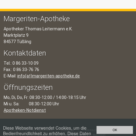
Margeriten-Apotheke
Apotheker Thomas Leitermann e.K.
Marktplatz 9
84577 Tüßling
Kontaktdaten
Tel.: 0 86 33-10 09
Fax.: 0 86 33-76 76
E-Mail:
info(at)margeriten-apotheke.de
Öffnungszeiten
Mo, Di, Do, Fr:
08:30-12:00 / 14:00-18:15 Uhr
Mi u. Sa:
08:30-12:00 Uhr
Apotheken-Notdienst
Diese Webseite verwendet Cookies, um die
OK
©2026 Margeriten-Apotheke
Sitemap
Datenschutz
Impressum
Bedienfreundlichkeit zu erhöhen. Diese Daten
Erklärung zur Barrierefreiheit
Kontakt